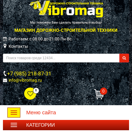
Мы поможем Вам сделать правильный выбор!
МАГАЗИН ДОРОЖНО-СТРОИТЕЛЬНОЙ ТЕХНИКИ
Работаем: c 08:00 до 21:00 Пн-Вс
Контакты
+7 (985) 218-87-31
info@vibromag.ru
0
0
Меню сайта
Toggle
navigation
КАТЕГОРИИ