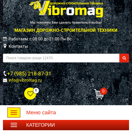
Мы поможем Вам сделать правильный выбор!
МАГАЗИН ДОРОЖНО-СТРОИТЕЛЬНОЙ ТЕХНИКИ
Работаем: c 08:00 до 21:00 Пн-Вс
Контакты
+7 (985) 218-87-31
info@vibromag.ru
0
0
Меню сайта
Toggle
navigation
КАТЕГОРИИ