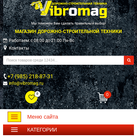
Мы поможем Вам сделать правильный выбор!
МАГАЗИН ДОРОЖНО-СТРОИТЕЛЬНОЙ ТЕХНИКИ
Работаем: c 08:00 до 21:00 Пн-Вс
Контакты
+7 (985) 218-87-31
info@vibromag.ru
0
0
Меню сайта
Toggle
navigation
КАТЕГОРИИ