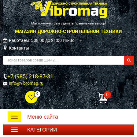
Мы поможем Вам сделать правильный выбор!
МАГАЗИН ДОРОЖНО-СТРОИТЕЛЬНОЙ ТЕХНИКИ
Работаем: c 08:00 до 21:00 Пн-Вс
Контакты
+7 (985) 218-87-31
info@vibromag.ru
0
0
Меню сайта
Toggle
navigation
КАТЕГОРИИ