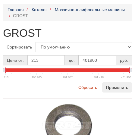
Главная
Каталог
Мозаично-шлифовальные машины
GROST
GROST
Сортировать
Цена от:
до:
руб.
213
100 635
201 057
301 478
401 900
Сбросить
Применить