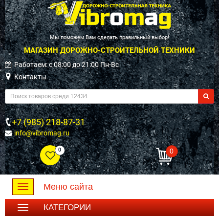
Мы поможем Вам сделать правильный выбор!
МАГАЗИН ДОРОЖНО-СТРОИТЕЛЬНОЙ ТЕХНИКИ
Работаем: c 08:00 до 21:00 Пн-Вс
Контакты
+7 (985) 218-87-31
info@vibromag.ru
0
0
Меню сайта
Toggle
navigation
КАТЕГОРИИ