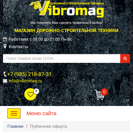
Мы поможем Вам сделать правильный выбор!
МАГАЗИН ДОРОЖНО-СТРОИТЕЛЬНОЙ ТЕХНИКИ
Работаем: c 08:00 до 21:00 Пн-Вс
Контакты
+7 (985) 218-87-31
info@vibromag.ru
0
0
Меню сайта
Toggle
navigation
Главная
Публичная оферта