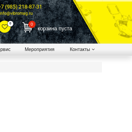
+7 (985) 218-87-31
info@vibromag.ru
0
0
корзина пуста
рвис
Мероприятия
Контакты