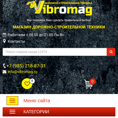
Мы поможем Вам сделать правильный выбор!
МАГАЗИН ДОРОЖНО-СТРОИТЕЛЬНОЙ ТЕХНИКИ
Работаем: c 08:00 до 21:00 Пн-Вс
Контакты
+7 (985) 218-87-31
info@vibromag.ru
0
0
Меню сайта
Toggle
navigation
КАТЕГОРИИ