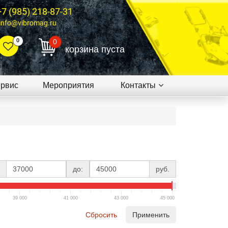
+7 (985) 218-87-31
info@vibromag.ru
0
0
корзина пуста
рвис
Мероприятия
Контакты
до:
руб.
39 000
41 000
43 000
45 000
Сбросить
Применить