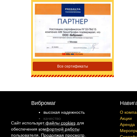
Все сертификаты
Вибромаг
Навиг
высокая надежность
О компа
качество
Акции
Сайт использует файлы
cookies
для
лояльные цены
Аренда
обеспечения комфортной работы
быстрая доставка
Меропр
пользователя. Продолжая просмотр
качественный сервис
Сертиф