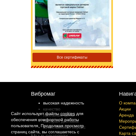
Все сертификаты
Вибромаг
Навиг
высокая надежность
О компа
качество
Акции
Сайт использует файлы
cookies
для
лояльные цены
Аренда
обеспечения комфортной работы
быстрая доставка
Меропр
пользователя. Продолжая просмотр
качественный сервис
Сертиф
страниц сайта, вы соглашаетесь с
Карта с
Мы в соцсетях