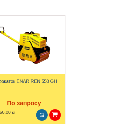
рокаток ENAR REN 550 GH
По запросу
50.00 кг