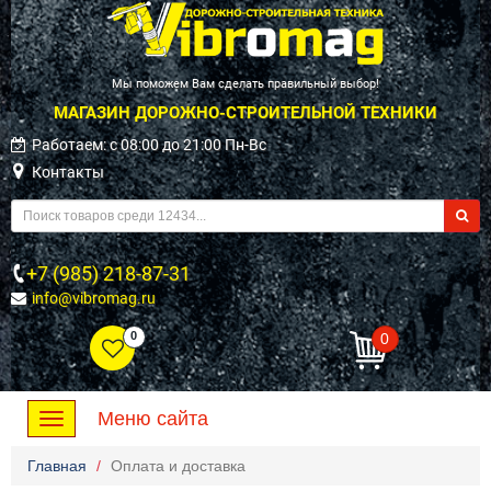
Мы поможем Вам сделать правильный выбор!
МАГАЗИН ДОРОЖНО-СТРОИТЕЛЬНОЙ ТЕХНИКИ
Работаем: c 08:00 до 21:00 Пн-Вс
Контакты
+7 (985) 218-87-31
info@vibromag.ru
0
0
Меню сайта
Toggle
navigation
Главная
Оплата и доставка