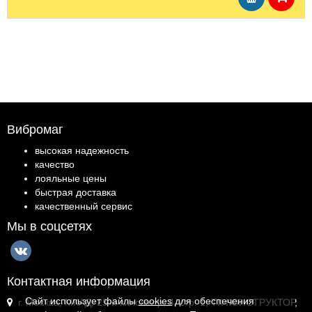
Вибромаг
высокая надежность
качество
лояльные цены
быстрая доставка
качественный сервис
Мы в соцсетях
Контактная информация
Сайт использует файлы
cookies
для обеспечения
г. Москва, МКАД, 25-й километр, 4, стр. 1, ТК КОНСТРУКТОР,