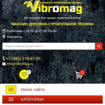
Мы поможем Вам сделать правильный выбор!
МАГАЗИН ДОРОЖНО-СТРОИТЕЛЬНОЙ ТЕХНИКИ
Работаем: c 08:00 до 21:00 Пн-Вс
Контакты
+7 (985) 218-87-31
info@vibromag.ru
0
0
Меню сайта
Toggle
navigation
КАТЕГОРИИ