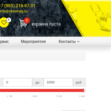
+7 (985) 218-87-31
info@vibromag.ru
0
0
корзина пуста
рвис
Мероприятия
Контакты
до:
руб.
1 748
3 495
5 243
6 990