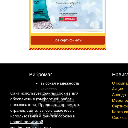
Все сертификаты
Вибромаг
Навиг
высокая надежность
О компа
качество
Акции
Сайт использует файлы
cookies
для
лояльные цены
Аренда
обеспечения комфортной работы
быстрая доставка
Меропр
пользователя. Продолжая просмотр
качественный сервис
Сертиф
страниц сайта, вы соглашаетесь с
Карта с
Мы в соцсетях
использованием файлов cookies и
Cookies
нашей политикой
конфиденциальности
.