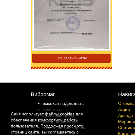
Все сертификаты
Вибромаг
Навиг
высокая надежность
О компа
качество
Акции
Сайт использует файлы
cookies
для
лояльные цены
Аренда
обеспечения комфортной работы
быстрая доставка
Меропр
пользователя. Продолжая просмотр
качественный сервис
Сертиф
страниц сайта, вы соглашаетесь с
Карта с