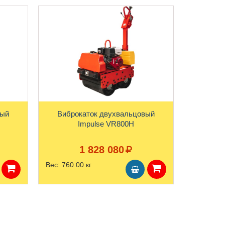
вый
Виброкаток двухвальцовый
Impulse VR800H
1 828 080
Вес:
760.00 кг