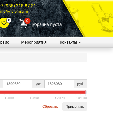
+7 (985) 218-87-31
info@vibromag.ru
0
0
корзина пуста
рвис
Мероприятия
Контакты
до:
руб.
1 500 030
1 609 380
1 718 730
1 828 080
Сбросить
Применить