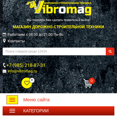
Мы поможем Вам сделать правильный выбор!
МАГАЗИН ДОРОЖНО-СТРОИТЕЛЬНОЙ ТЕХНИКИ
Работаем: c 08:00 до 21:00 Пн-Вс
Контакты
+7 (985) 218-87-31
info@vibromag.ru
0
0
Меню сайта
Toggle
navigation
КАТЕГОРИИ