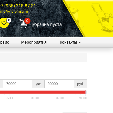
+7 (985) 218-87-31
info@vibromag.ru
0
0
корзина пуста
рвис
Мероприятия
Контакты
до:
руб.
75 000
80 000
85 000
90 000