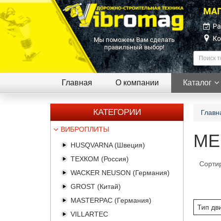
МАГ
Ра
Ко
Мы поможем Вам сделать
правильный выбор!
Главная
О компании
Каталог
КАТЕГОРИИ
Главн
ВИБРОПЛИТЫ
ME
HUSQVARNA (Швеция)
ТЕХКОМ (Россия)
Сорти
WACKER NEUSON (Германия)
GROST (Китай)
MASTERPAC (Германия)
Тип дв
VILLARTEC