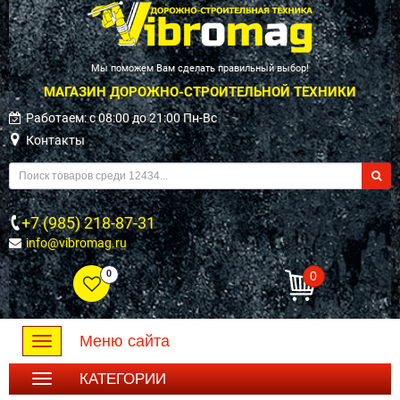
Мы поможем Вам сделать правильный выбор!
МАГАЗИН ДОРОЖНО-СТРОИТЕЛЬНОЙ ТЕХНИКИ
Работаем: c 08:00 до 21:00 Пн-Вс
Контакты
+7 (985) 218-87-31
info@vibromag.ru
0
0
Меню сайта
Toggle
navigation
КАТЕГОРИИ