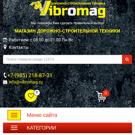
Мы поможем Вам сделать правильный выбор!
МАГАЗИН ДОРОЖНО-СТРОИТЕЛЬНОЙ ТЕХНИКИ
Работаем: c 08:00 до 21:00 Пн-Вс
Контакты
+7 (985) 218-87-31
info@vibromag.ru
0
0
Меню сайта
Toggle
navigation
КАТЕГОРИИ