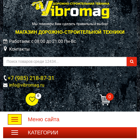
Мы поможем Вам сделать правильный выбор!
МАГАЗИН ДОРОЖНО-СТРОИТЕЛЬНОЙ ТЕХНИКИ
Работаем: c 08:00 до 21:00 Пн-Вс
Контакты
+7 (985) 218-87-31
info@vibromag.ru
0
0
Меню сайта
Toggle
navigation
КАТЕГОРИИ