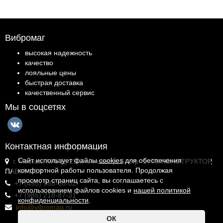
Вибромаг
высокая надежность
качество
лояльные цены
быстрая доставка
качественный сервис
Мы в соцсетях
Контактная информация
Сайт использует файлы
cookies
для обеспечения
г. Москва, МКАД, 25-й километр, 4, стр. 1, ТК КОНСТРУКТОР,
комфортной работы пользователя. Продолжая
ПАВ.И-1.18
просмотр страниц сайта, вы соглашаетесь с
+7 (495) 988-06-02
использованием файлов cookies и
нашей политикой
+7 (985) 218-87-31
конфиденциальности
.
info@vibromag.ru
ОК