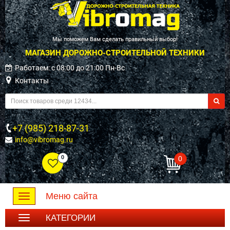
Мы поможем Вам сделать правильный выбор!
МАГАЗИН ДОРОЖНО-СТРОИТЕЛЬНОЙ ТЕХНИКИ
Работаем: c 08:00 до 21:00 Пн-Вс
Контакты
+7 (985) 218-87-31
info@vibromag.ru
0
0
Меню сайта
Toggle
navigation
КАТЕГОРИИ