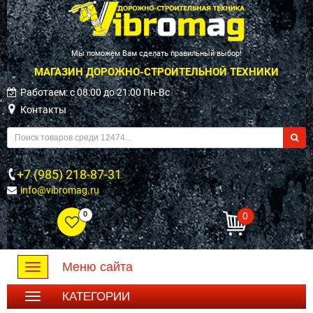
Мы поможем Вам сделать правильный выбор!
МАГАЗИН ДОРОЖНО-СТРОИТЕЛЬНОЙ ТЕХНИКИ
Работаем: c 08:00 до 21:00 Пн-Вс
Контакты
+7 (985) 218-87-31
info@vibromag.ru
0
0
Меню сайта
Toggle
navigation
КАТЕГОРИИ