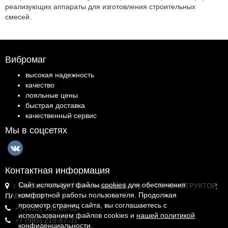
реализующих аппараты для изготовления строительных
смесей.
Вибромаг
высокая надежность
качество
лояльные цены
быстрая доставка
качественный сервис
Мы в соцсетях
Контактная информация
Сайт использует файлы
cookies
для обеспечения
г. Москва, МКАД, 25-й километр, 4, стр. 1, ТК КОНСТРУКТОР,
комфортной работы пользователя. Продолжая
ПАВ.И-1.18
просмотр страниц сайта, вы соглашаетесь с
+7 (495) 988-06-02
использованием файлов cookies и
нашей политикой
+7 (985) 218-87-31
конфиденциальности
.