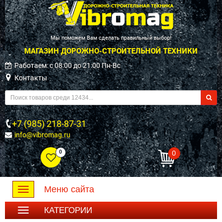
Мы поможем Вам сделать правильный выбор!
МАГАЗИН ДОРОЖНО-СТРОИТЕЛЬНОЙ ТЕХНИКИ
Работаем: c 08:00 до 21:00 Пн-Вс
Контакты
+7 (985) 218-87-31
info@vibromag.ru
0
0
Меню сайта
Toggle
navigation
КАТЕГОРИИ