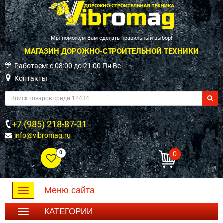
Мы поможем Вам сделать правильный выбор!
МАГАЗИН ДОРОЖНО-СТРОИТЕЛЬНОЙ ТЕХНИКИ
Работаем: c 08:00 до 21:00 Пн-Вс
Контакты
+7 (985) 218-87-31
info@vibromag.ru
0
0
Меню сайта
Toggle
navigation
КАТЕГОРИИ