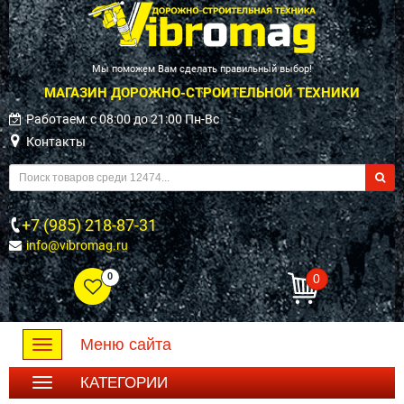
Мы поможем Вам сделать правильный выбор!
МАГАЗИН ДОРОЖНО-СТРОИТЕЛЬНОЙ ТЕХНИКИ
Работаем: c 08:00 до 21:00 Пн-Вс
Контакты
+7 (985) 218-87-31
info@vibromag.ru
0
0
Меню сайта
Toggle
navigation
КАТЕГОРИИ