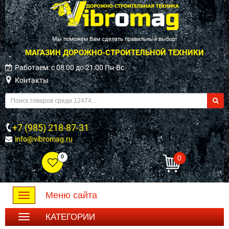
Мы поможем Вам сделать правильный выбор!
МАГАЗИН ДОРОЖНО-СТРОИТЕЛЬНОЙ ТЕХНИКИ
Работаем: c 08:00 до 21:00 Пн-Вс
Контакты
+7 (985) 218-87-31
info@vibromag.ru
0
0
Меню сайта
Toggle
navigation
КАТЕГОРИИ