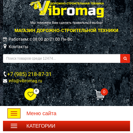
Мы поможем Вам сделать правильный выбор!
МАГАЗИН ДОРОЖНО-СТРОИТЕЛЬНОЙ ТЕХНИКИ
Работаем: c 08:00 до 21:00 Пн-Вс
Контакты
+7 (985) 218-87-31
info@vibromag.ru
0
0
Меню сайта
Toggle
navigation
КАТЕГОРИИ