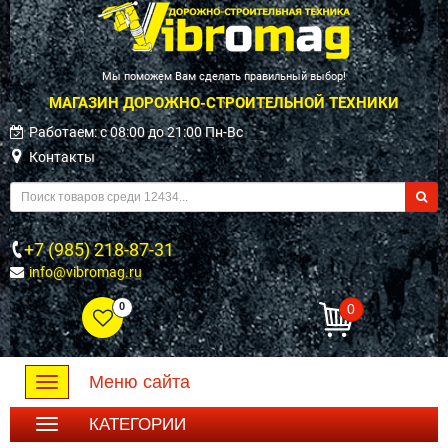
Мы поможем Вам сделать правильный выбор!
МАГАЗИН ДОРОЖНО-СТРОИТЕЛЬНОЙ ТЕХНИКИ
Работаем: c 08:00 до 21:00 Пн-Вс
Контакты
+7 (985) 218-87-31
info@vibromag.ru
0
0
Меню сайта
Toggle
navigation
КАТЕГОРИИ