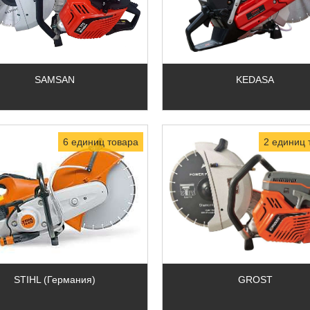
SAMSAN
KEDASA
6 единиц товара
2 единиц 
STIHL (Германия)
GROST