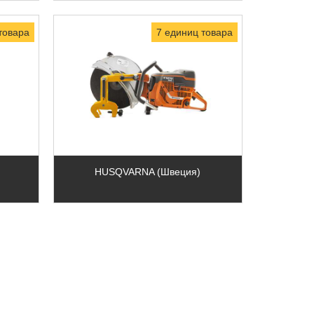
товара
7 единиц товара
HUSQVARNA (Швеция)