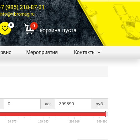
+7 (985) 218-87-31
info@vibromag.ru
0
0
корзина пуста
рвис
Мероприятия
Контакты
до:
руб.
99 973
199 945
299 918
399 890