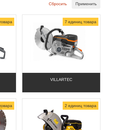
Сбросить
Применить
товара
7 единиц товара
VILLARTEC
товара
2 единиц товара