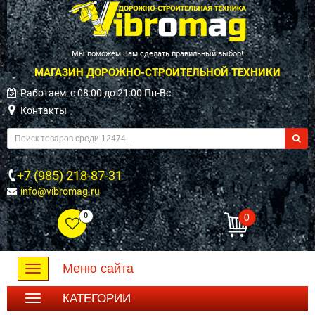
Мы поможем Вам сделать правильный выбор!
МАГАЗИН ДОРОЖНО-СТРОИТЕЛЬНОЙ ТЕХНИКИ
Работаем: c 08:00 до 21:00 Пн-Вс
Контакты
+7 (985) 218-87-31
info@vibromag.ru
0
0
Меню сайта
Toggle
navigation
КАТЕГОРИИ