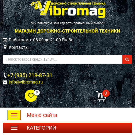
Мы поможем Вам сделать правильный выбор!
МАГАЗИН ДОРОЖНО-СТРОИТЕЛЬНОЙ ТЕХНИКИ
Работаем: c 08:00 до 21:00 Пн-Вс
Контакты
+7 (985) 218-87-31
info@vibromag.ru
0
0
Меню сайта
Toggle
navigation
КАТЕГОРИИ