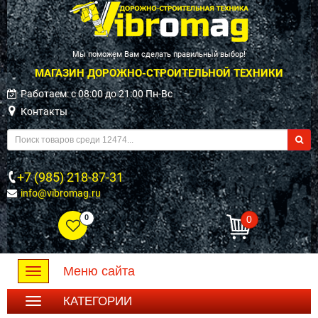
Мы поможем Вам сделать правильный выбор!
МАГАЗИН ДОРОЖНО-СТРОИТЕЛЬНОЙ ТЕХНИКИ
Работаем: c 08:00 до 21:00 Пн-Вс
Контакты
+7 (985) 218-87-31
info@vibromag.ru
0
0
Меню сайта
Toggle
navigation
КАТЕГОРИИ