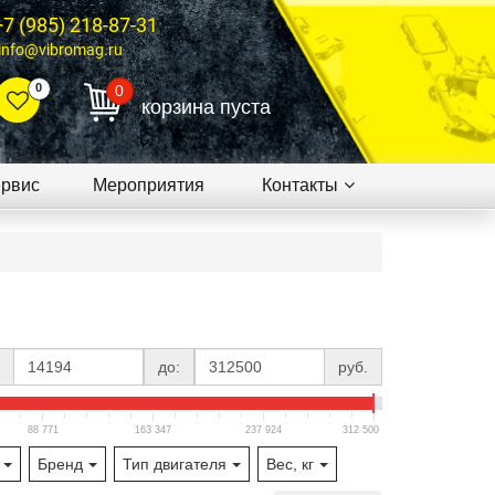
+7 (985) 218-87-31
info@vibromag.ru
0
0
корзина пуста
рвис
Мероприятия
Контакты
до:
руб.
88 771
163 347
237 924
312 500
Бренд
Тип двигателя
Вес, кг