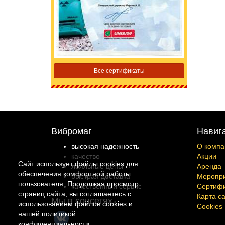
Все сертификаты
Вибромаг
Навиг
высокая надежность
О компа
качество
Акции
Сайт использует файлы
cookies
для
лояльные цены
Аренда
обеспечения комфортной работы
быстрая доставка
Меропр
пользователя. Продолжая просмотр
качественный сервис
Сертиф
страниц сайта, вы соглашаетесь с
Карта с
Мы в соцсетях
использованием файлов cookies и
Cookies
нашей политикой
конфиденциальности
.