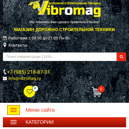
Мы поможем Вам сделать правильный выбор!
МАГАЗИН ДОРОЖНО-СТРОИТЕЛЬНОЙ ТЕХНИКИ
Работаем: c 08:00 до 21:00 Пн-Вс
Контакты
+7 (985) 218-87-31
info@vibromag.ru
0
0
Меню сайта
Toggle
navigation
КАТЕГОРИИ