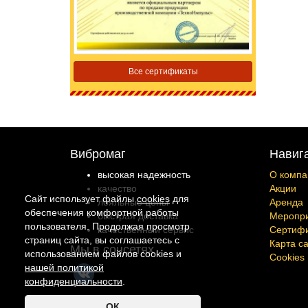
Все сертификаты
Вибромаг
Навиг
высокая надежность
О компа
качество
Акции
Сайт использует файлы
cookies
для
лояльные цены
Аренда
обеспечения комфортной работы
быстрая доставка
Меропр
пользователя. Продолжая просмотр
качественный сервис
Сертиф
страниц сайта, вы соглашаетесь с
Карта с
Мы в соцсетях
использованием файлов cookies и
Cookies
нашей политикой
конфиденциальности
.
Copyright © 2026 Vibromag.RU
ОК