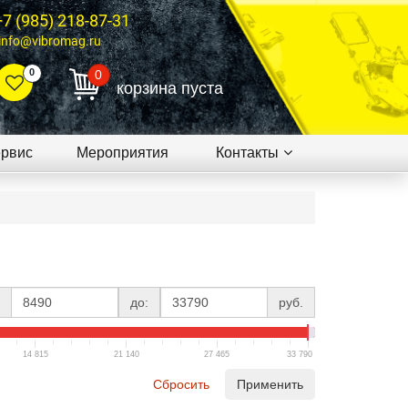
+7 (985) 218-87-31
info@vibromag.ru
0
0
корзина пуста
рвис
Мероприятия
Контакты
до:
руб.
14 815
21 140
27 465
33 790
Сбросить
Применить