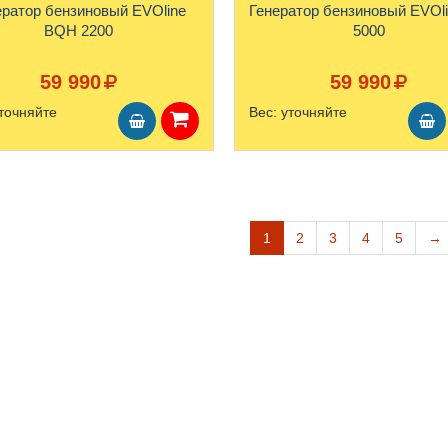
ератор бензиновый EVOline
Генератор бензиновый EVOl
BQH 2200
5000
59 990
59 990
точняйте
Вес:
уточняйте
1
2
3
4
5
→