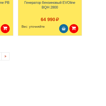
ine PB
Генератор бензиновый EVOline
BQH 2800
64 990
Вес:
уточняйте