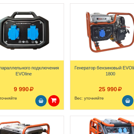
параллельного подключения
Генератор бензиновый EVOl
EVOline
1800
9 990
25 990
точняйте
Вес:
уточняйте