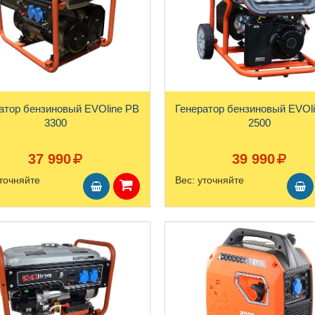
атор бензиновый EVOline PB
Генератор бензиновый EVOl
3300
2500
37 990
39 990
точняйте
Вес:
уточняйте