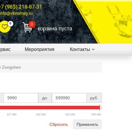
+7 (985) 218-87-31
info@vibromag.ru
0
0
корзина пуста
рвис
Мероприятия
Контакты
by Zongshen
до:
руб.
157 490
304 990
452 490
599 990
Сбросить
Применить