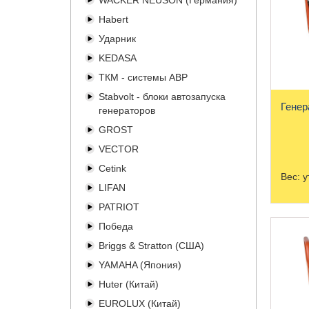
WACKER NEUSON (Германия)
Habert
Ударник
KEDASA
ТКМ - системы АВР
Stabvolt - блоки автозапуска
Генер
генераторов
GROST
VECTOR
Cetink
Вес:
у
LIFAN
PATRIOT
Победа
Briggs & Stratton (США)
YAMAHA (Япония)
Huter (Китай)
EUROLUX (Китай)