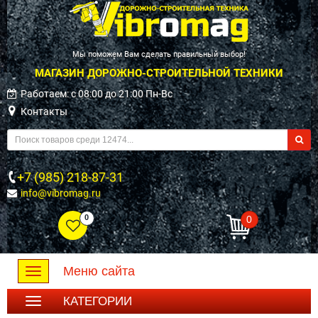
Мы поможем Вам сделать правильный выбор!
МАГАЗИН ДОРОЖНО-СТРОИТЕЛЬНОЙ ТЕХНИКИ
Работаем: c 08:00 до 21:00 Пн-Вс
Контакты
+7 (985) 218-87-31
info@vibromag.ru
0
0
Меню сайта
Toggle
navigation
КАТЕГОРИИ