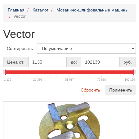
Главная
Каталог
Мозаично-шлифовальные машины
Vector
Vector
Сортировать
Цена от:
до:
руб.
1 135
26 386
51 637
76 888
102 139
Сбросить
Применить