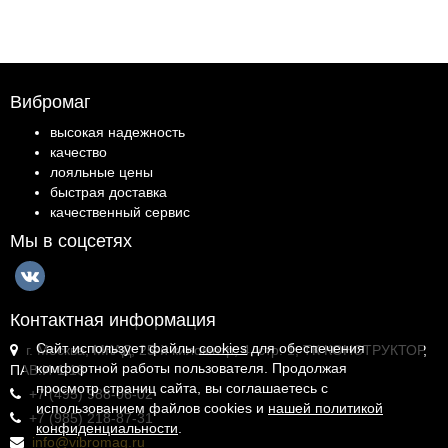
Вибромаг
высокая надежность
качество
лояльные цены
быстрая доставка
качественный сервис
Мы в соцсетях
Контактная информация
Сайт использует файлы
cookies
для обеспечения
г. Москва, МКАД, 25-й километр, 4, стр. 1, ТК КОНСТРУКТОР,
комфортной работы пользователя. Продолжая
ПАВ.И-1.18
просмотр страниц сайта, вы соглашаетесь с
+7 (495) 988-06-02
использованием файлов cookies и
нашей политикой
+7 (985) 218-87-31
конфиденциальности
.
info@vibromag.ru