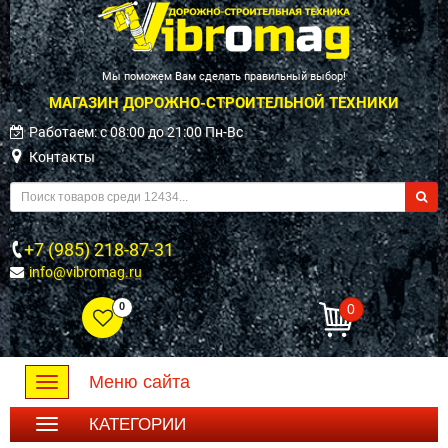
Мы поможем Вам сделать правильный выбор!
МАГАЗИН ДОРОЖНО-СТРОИТЕЛЬНОЙ ТЕХНИКИ
Работаем: c 08:00 до 21:00 Пн-Вс
Контакты
+7 (985) 218-87-31
info@vibromag.ru
0
0
Меню сайта
Toggle
navigation
КАТЕГОРИИ