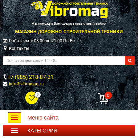
Мы поможем Вам сделать правильный выбор!
МАГАЗИН ДОРОЖНО-СТРОИТЕЛЬНОЙ ТЕХНИКИ
Работаем: c 08:00 до 21:00 Пн-Вс
Контакты
+7 (985) 218-87-31
info@vibromag.ru
0
0
Меню сайта
Toggle
navigation
КАТЕГОРИИ