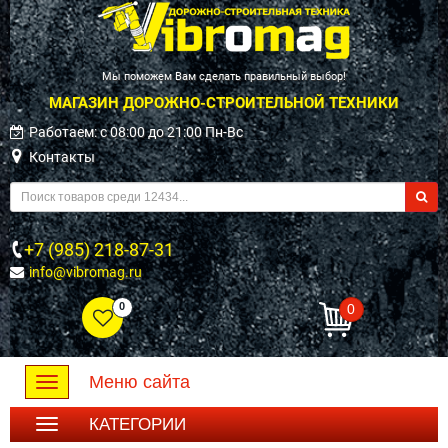
Мы поможем Вам сделать правильный выбор!
МАГАЗИН ДОРОЖНО-СТРОИТЕЛЬНОЙ ТЕХНИКИ
Работаем: c 08:00 до 21:00 Пн-Вс
Контакты
+7 (985) 218-87-31
info@vibromag.ru
0
0
Меню сайта
Toggle
navigation
КАТЕГОРИИ