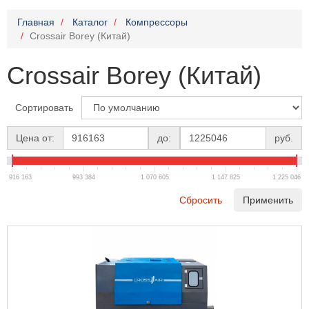
Главная
Каталог
Компрессоры
Crossair Borey (Китай)
Crossair Borey (Китай)
Сортировать
Цена от:
до:
руб.
916 163
993 384
1 070 605
1 147 825
1 225 046
Сбросить
Применить