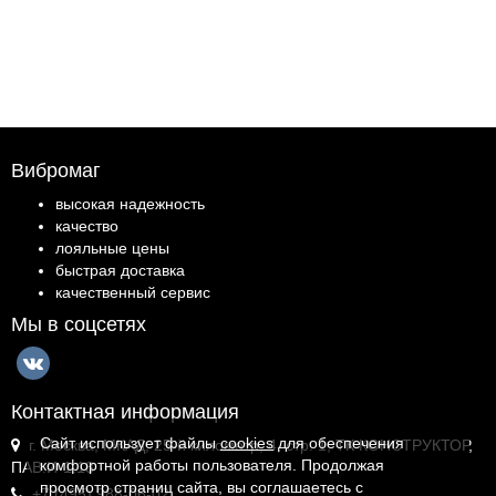
Вибромаг
высокая надежность
качество
лояльные цены
быстрая доставка
качественный сервис
Мы в соцсетях
Контактная информация
Сайт использует файлы
cookies
для обеспечения
г. Москва, МКАД, 25-й километр, 4, стр. 1, ТК КОНСТРУКТОР,
комфортной работы пользователя. Продолжая
ПАВ.И-1.18
просмотр страниц сайта, вы соглашаетесь с
+7 (495) 988-06-02