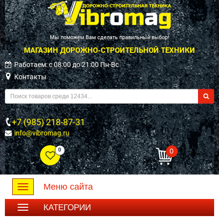
Мы поможем Вам сделать правильный выбор!
МАГАЗИН ДОРОЖНО-СТРОИТЕЛЬНОЙ ТЕХНИКИ
Работаем: c 08:00 до 21:00 Пн-Вс
Контакты
+7 (985) 218-87-31
info@vibromag.ru
0
0
Меню сайта
Toggle
navigation
КАТЕГОРИИ