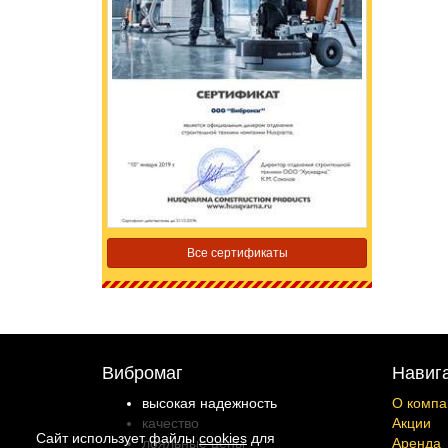
Все сертификаты
Вибромаг
Навиг
высокая надежность
О компа
качество
Акции
Сайт использует файлы
cookies
для
лояльные цены
Аренда