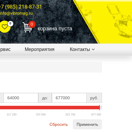
+7 (985) 218-87-31
info@vibromag.ru
0
0
корзина пуста
рвис
Мероприятия
Контакты
до:
руб.
217 250
370 500
523 750
677 000
Сбросить
Применить