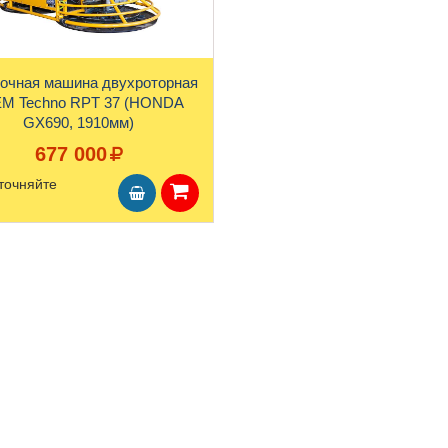
очная машина двухроторная
M Techno RPT 37 (HONDA
GX690, 1910мм)
677 000
точняйте