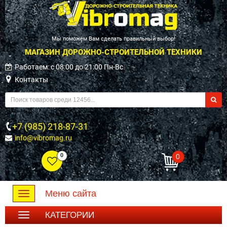
Мы поможем Вам сделать правильный выбор!
МАГАЗИН ДОРОЖНО-СТРОИТЕЛЬНОЙ ТЕХНИКИ
Работаем: c 08:00 до 21:00 Пн-Вс
Контакты
+7 (985) 218-87-31
info@vibromag.ru
0
0
Меню сайта
Toggle
navigation
КАТЕГОРИИ