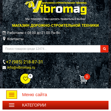
Мы поможем Вам сделать правильный выбор!
МАГАЗИН ДОРОЖНО-СТРОИТЕЛЬНОЙ ТЕХНИКИ
Работаем: c 08:00 до 21:00 Пн-Вс
Контакты
+7 (985) 218-87-31
info@vibromag.ru
0
0
Меню сайта
Toggle
navigation
КАТЕГОРИИ