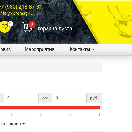
+7 (985) 218-87-31
info@vibromag.ru
0
0
корзина пуста
рвис
Мероприятия
Контакты
до:
руб.
0
1
1
1
сть, л/мин