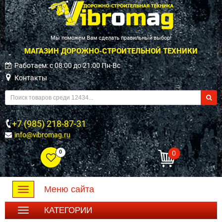
Мы поможем Вам сделать правильный выбор!
МАГАЗИН ДОРОЖНО-СТРОИТЕЛЬНОЙ ТЕХНИКИ
Работаем: c 08:00 до 21:00 Пн-Вс
Контакты
+7 (985) 218-87-31
info@vibromag.ru
0
0
Меню сайта
Toggle
navigation
КАТЕГОРИИ