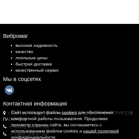
Вибромаг
высокая надежность
качество
лояльные цены
быстрая доставка
качественный сервис
Мы в соцсетях
Контактная информация
Сайт использует файлы
cookies
для обеспечения
г. Москва, МКАД, 25-й километр, 4, стр. 1, ТК КОНСТРУКТОР,
комфортной работы пользователя. Продолжая
ПАВ.И-1.18
просмотр страниц сайта, вы соглашаетесь с
+7 (495) 988-06-02
использованием файлов cookies и
нашей политикой
+7 (985) 218-87-31
конфиденциальности
.