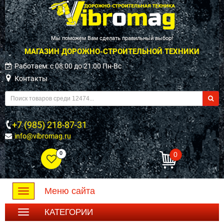
Мы поможем Вам сделать правильный выбор!
МАГАЗИН ДОРОЖНО-СТРОИТЕЛЬНОЙ ТЕХНИКИ
Работаем: c 08:00 до 21:00 Пн-Вс
Контакты
+7 (985) 218-87-31
info@vibromag.ru
0
0
Меню сайта
Toggle
navigation
КАТЕГОРИИ