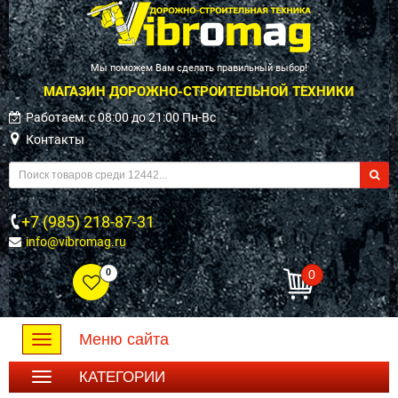
Мы поможем Вам сделать правильный выбор!
МАГАЗИН ДОРОЖНО-СТРОИТЕЛЬНОЙ ТЕХНИКИ
Работаем: c 08:00 до 21:00 Пн-Вс
Контакты
+7 (985) 218-87-31
info@vibromag.ru
0
0
Меню сайта
Toggle
navigation
КАТЕГОРИИ