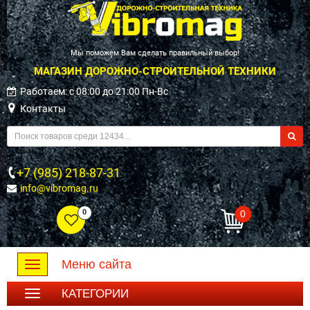
Мы поможем Вам сделать правильный выбор!
МАГАЗИН ДОРОЖНО-СТРОИТЕЛЬНОЙ ТЕХНИКИ
Работаем: c 08:00 до 21:00 Пн-Вс
Контакты
+7 (985) 218-87-31
info@vibromag.ru
0
0
Меню сайта
Toggle
navigation
КАТЕГОРИИ