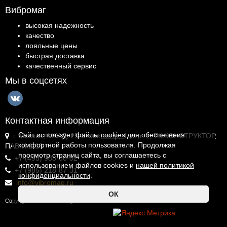
Вибромаг
высокая надежность
качество
лояльные цены
быстрая доставка
качественный сервис
Мы в соцсетях
Контактная информация
Сайт использует файлы
cookies
для обеспечения
г. Москва, МКАД, 25-й километр, 4, стр. 1, ТК КОНСТРУКТОР,
комфортной работы пользователя. Продолжая
ПАВ.И-1.18
просмотр страниц сайта, вы соглашаетесь с
+7 (495) 988-06-02
использованием файлов cookies и
нашей политикой
+7 (985) 218-87-31
конфиденциальности
.
info@vibromag.ru
ОК
Copyright © 2026 Vibromag.RU