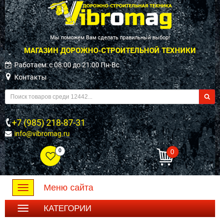
Мы поможем Вам сделать правильный выбор!
МАГАЗИН ДОРОЖНО-СТРОИТЕЛЬНОЙ ТЕХНИКИ
Работаем: c 08:00 до 21:00 Пн-Вс
Контакты
+7 (985) 218-87-31
info@vibromag.ru
0
0
Меню сайта
Toggle
navigation
КАТЕГОРИИ