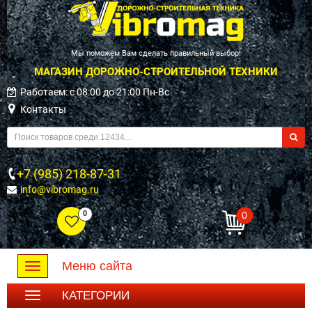
Мы поможем Вам сделать правильный выбор!
МАГАЗИН ДОРОЖНО-СТРОИТЕЛЬНОЙ ТЕХНИКИ
Работаем: c 08:00 до 21:00 Пн-Вс
Контакты
+7 (985) 218-87-31
info@vibromag.ru
0
0
Меню сайта
Toggle
navigation
КАТЕГОРИИ